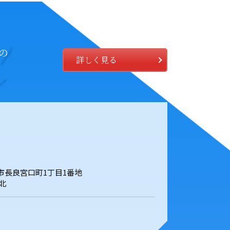
の
詳しく見る
岐阜市長良宮口町1丁目1番地
北