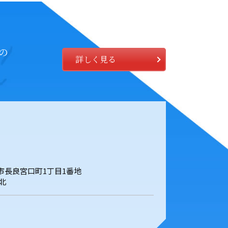
の
詳しく見る
岐阜市長良宮口町1丁目1番地
北