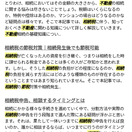
とりわけ、相続においてはその金額の大きさから、
不動産
の相続
に関する悩みは尽きないことでしょう。税額はいくらになるの
か、特例や控除はあるのか、マンションの場合はどうなるのかな
ど疑問点は様々です。そこで本記事では、
相続税
に伴う、知って
おくべき
不動産
に関わる知識について詳しく解説していきます。
不動産
相続の基礎知識につい...
相続税の節税対策｜相続発生後でも節税可能
相続税
が亡くなった人の資産を引き継ぐ、つまりは相続をした時
に課せられる税金であることは多くの人がご存知かと思われま
す。しかし、そうした
相続税
の負担がどの程度になるのか、
相続
税
の負担を減らす方法にはどのような種類のものが存在するのか
ということまではあまり知られていません。そこで本記事では、
相続税
の
節税
対策や相続発生...
相続税申告、相談するタイミングとは
相続にかかる様々な手続きを進めていく中で、分割方法や実際の
相続税
の申告を行う段階まで進んだ際にある疑問が浮かぶと思い
ます。それは、果たして一体いつまでに
相続税
の申告を行えば良
いのか、誰かに相談するならば、いつまでに行うのがタイミング