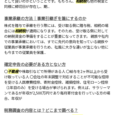
として良いのかということです。もちろん、
相続税
も他の税金と
同様に締切日が存在し、期...
事業承継の方法｜事業引継ぎを誰にするのか
株式を贈与で承継を行う際には、受け取る側に贈与税、相続の場
合には
相続税
が適用になります。そのため、受け取る側に対して
の納税資金の準備をすることが重要になってきます。 親族や社内
での事業承継においては、すでに先代の意向を知っている親族や
従業員が事業承継を行うため、社風に大きな違いが生じない他に
も今までの従業員を保護...
確定申告の必要がある方とない方
〇
不動産
や株取引などで所得がある人 〇給与を2ヶ所以上から受
け取っている人 〇会社の年末調整で対応することが不可能な控除
を受ける人医療費控除、寄附金控除、雑損控除、住宅ローン控除
（1年目のみ）を受ける場合が挙げられます。例えば、サラリーマ
ンであるが年収が2,500万円であり毎月寄付金を行っている方の場
合、年収が
税務調査の内容とは？どこまで調べる？