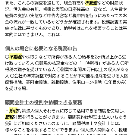
また、これらの調査を通して、現金有高や
不動産
などの財産状
況、借入金の有無、帳簿と実際の口座残高の一致など、人件費や
経費の支払い実態など申告内容など税申告を行うにあたってのお
金の流れが一致しているかどうかが確認されます。税務調査の実
施は法律に基づくものであり、納税者はこれを拒否することは基
本的にはできません。これは...
個人の場合に必要となる税務申告
〇
不動産
や株取引などで所得がある人 〇給与を2ヶ所以上から受
け取っている人 〇競馬の払戻金などの「一時所得」がある人 〇所
得税の猶予を受けている人 〇副業で年間20万円以上の収入がある
人 〇会社の年末調整で対応することが不可能な控除を受ける人医
療費控除、寄附金控除、雑損控除、住宅ローン控除（1年目のみ）
を受ける場...
顧問会計士の役割や依頼できる業務
・
節税
対策法人個人それぞれに応じて活用できる制度を使用し、
節税
対策を行うことができます。顧問契約は税理士法人いちゆう
会計にご相談くださいこのように、顧問税理士や会計士には、
様々なことを相談することができます。個人法人関係なく、税理