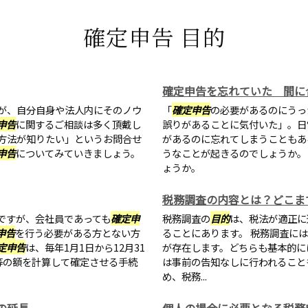
確定申告 目的
確定申告を忘れていた 間に
が、自分自身や法人内にそのノウ
「
確定申告
の必要があるのにうっ
申告
に関するご相談は多く頂戴し
誤りがあることに気付いた」。日
方法が知りたい」というお問合せ
があるのに忘れてしまうこともあ
申告
についてみていきましょう。
うなことが起きるのでしょうか。
ょうか。
税務調査の内容とは？どこま
ですが、会社員であっても
確定申
税務調査の
目的
は、税法が適正に
申告
を行う必要がある方とない方
ることにあります。 税務調査に
定申告
は、毎年1月1日から12月31
が存在します。どちらも基本的に
等の額を計算して確定させる手続
は事前の告知なしに行われること
め、税務...