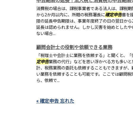
申告期限の延長｜法人税と消費税の申告期限
消費税の場合は、課税事業者である法人は、課税期
から2か月以内に、所轄の税務署長に
確定申告
書を
限の延長申告期限は、事業年度終了の日の翌日から
延長は認められません。しかし災害を始めとしたや
ない場合...
顧問会計士の役割や依頼できる業務
「税理士や会計士に業務を依頼する」と聞くと、「
定申告
業務の代行」などを思い浮かべる方も多いと
計、税務業務の委託も依頼することもできますが、
い業務を依頼することも可能です。ここでは顧問税
ら、依頼で...
« 確定申告 忘れた