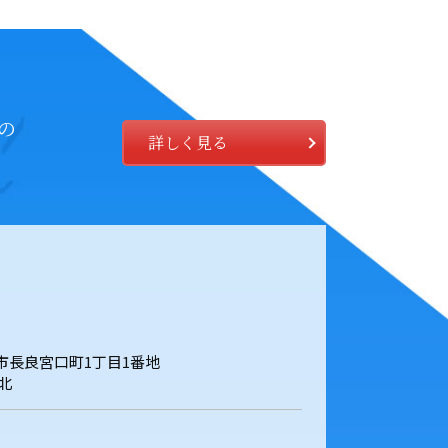
の
詳しく見る
岐阜市長良宮口町1丁目1番地
北