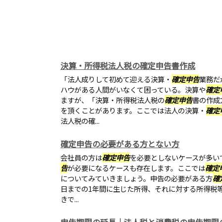
決算・所得税法人税の確定申告書作成
「法人成りして初めて迎える決算・
確定申告
業務だ
ハウがある人間がいなくて困っている。決算や
確定
ますが、「決算・所得税法人税の
確定申告
書の作成
を頂くことがあります。ここでは法人の決算・
確定
法人税の確...
確定申告の必要がある方とない方
会社員の方は
確定申告
を必要としないケースが多い
告
が必要になるケースも存在します。ここでは
確定
についてみていきましょう。申告の必要がある方
確
日までの1年間に生じた所得、それに対する所得税
きで...