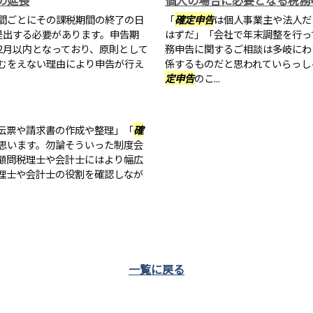
の延長
個人の場合に必要となる税務
間ごとにその課税期間の終了の日
「
確定申告
は個人事業主や法人だ
提出する必要があります。申告期
はずだ」「会社で年末調整を行っ
2月以内となっており、原則として
務申告に関するご相談は多岐にわ
むをえない理由により申告が行え
係するものだと思われていらっし
定申告
のこ...
伝票や請求書の作成や整理」「
確
思います。勿論そういった制度会
顧問税理士や会計士にはより幅広
理士や会計士の役割を確認しなが
一覧に戻る