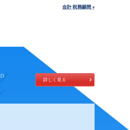
会計 税務顧問 »
の
詳しく見る