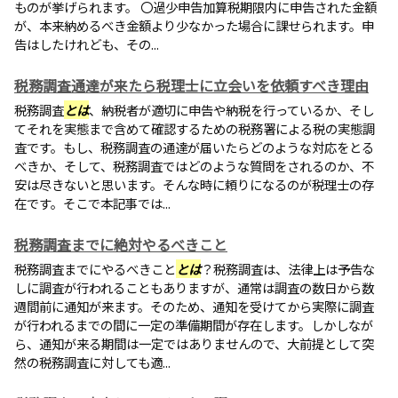
ものが挙げられます。 〇過少申告加算税期限内に申告された金額
が、本来納めるべき金額より少なかった場合に課せられます。申
告はしたけれども、その...
税務調査通達が来たら税理士に立会いを依頼すべき理由
税務調査
とは
、納税者が適切に申告や納税を行っているか、そし
てそれを実態まで含めて確認するための税務署による税の実態調
査です。もし、税務調査の通達が届いたらどのような対応をとる
べきか、そして、税務調査ではどのような質問をされるのか、不
安は尽きないと思います。そんな時に頼りになるのが税理士の存
在です。そこで本記事では...
税務調査までに絶対やるべきこと
税務調査までにやるべきこと
とは
？税務調査は、法律上は予告な
しに調査が行われることもありますが、通常は調査の数日から数
週間前に通知が来ます。そのため、通知を受けてから実際に調査
が行われるまでの間に一定の準備期間が存在します。しかしなが
ら、通知が来る期間は一定ではありませんので、大前提として突
然の税務調査に対しても適...