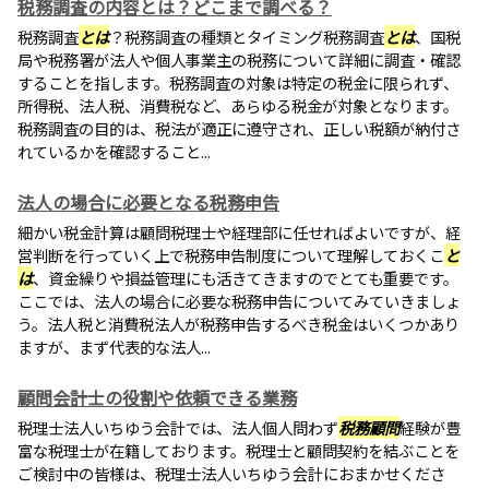
税務調査の内容とは？どこまで調べる？
税務調査
とは
？税務調査の種類とタイミング税務調査
とは
、国税
局や税務署が法人や個人事業主の税務について詳細に調査・確認
することを指します。税務調査の対象は特定の税金に限られず、
所得税、法人税、消費税など、あらゆる税金が対象となります。
税務調査の目的は、税法が適正に遵守され、正しい税額が納付さ
れているかを確認すること...
法人の場合に必要となる税務申告
細かい税金計算は顧問税理士や経理部に任せればよいですが、経
営判断を行っていく上で税務申告制度について理解しておくこ
と
は
、資金繰りや損益管理にも活きてきますのでとても重要です。
ここでは、法人の場合に必要な税務申告についてみていきましょ
う。法人税と消費税法人が税務申告するべき税金はいくつかあり
ますが、まず代表的な法人...
顧問会計士の役割や依頼できる業務
税理士法人いちゆう会計では、法人個人問わず
税務顧問
経験が豊
富な税理士が在籍しております。税理士と顧問契約を結ぶことを
ご検討中の皆様は、税理士法人いちゆう会計におまかせくださ