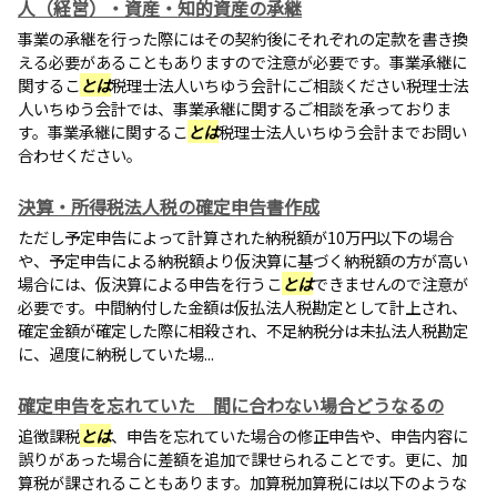
人（経営）・資産・知的資産の承継
事業の承継を行った際にはその契約後にそれぞれの定款を書き換
える必要があることもありますので注意が必要です。事業承継に
関するこ
とは
税理士法人いちゆう会計にご相談ください税理士法
人いちゆう会計では、事業承継に関するご相談を承っておりま
す。事業承継に関するこ
とは
税理士法人いちゆう会計までお問い
合わせください。
決算・所得税法人税の確定申告書作成
ただし予定申告によって計算された納税額が10万円以下の場合
や、予定申告による納税額より仮決算に基づく納税額の方が高い
場合には、仮決算による申告を行うこ
とは
できませんので注意が
必要です。中間納付した金額は仮払法人税勘定として計上され、
確定金額が確定した際に相殺され、不足納税分は未払法人税勘定
に、過度に納税していた場...
確定申告を忘れていた 間に合わない場合どうなるの
追徴課税
とは
、申告を忘れていた場合の修正申告や、申告内容に
誤りがあった場合に差額を追加で課せられることです。更に、加
算税が課されることもあります。加算税加算税には以下のような