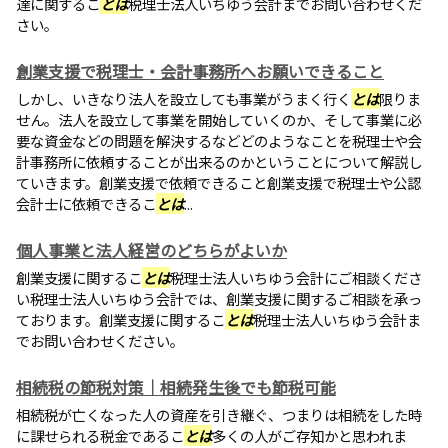
達に関するこ
とは
税理士法人いちゆう会計までお問い合わせくだ
さい。
創業支援で税理士・会計事務所へお願いできること
しかし、いきなり法人を設立しても事業がうまく行く
とは
限りま
せん。法人を設立して事業を開始していくのか、そして事業に必
要な資金などの問題を解決するなどどのようなことを税理士や会
計事務所に依頼することが出来るのかということについて解説し
ていきます。創業支援で依頼できること創業支援で税理士や公認
会計士に依頼できるこ
とは
...
個人事業と法人経営のどちらがよいか
創業支援に関するこ
とは
税理士法人いちゆう会計にご相談くださ
い税理士法人いちゆう会計では、創業支援に関するご相談を承っ
ております。創業支援に関するこ
とは
税理士法人いちゆう会計ま
でお問い合わせください。
相続税の節税対策｜相続発生後でも節税可能
相続税が亡くなった人の資産を引き継ぐ、つまりは相続をした時
に課せられる税金であるこ
とは
多くの人がご存知かと思われま