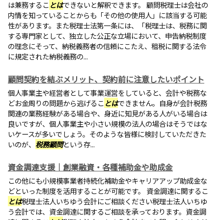
は兼務するこ
とは
できないと解釈できます。 顧問税理士は会社の
内情を知っていることからも「その他の使用人」に該当する可能
性があります。また税理士法第一条には、「税理士は、税務に関
する専門家として、独立した公正な立場において、申告納税制度
の理念にそって、納税義務者の信頼にこたえ、租税に関する法令
に規定された納税義務の...
顧問契約を結ぶメリット、契約前に注意したいポイント
個人事業主や経営者として事業運営をしていると、会計や税務な
どお金周りの問題から逃げるこ
とは
できません。自身が会計税務
関連の業務経験がある場合や、身近に知見がある人がいる場合は
良いですが、個人事業主や小さい規模の法人の場合はそうではな
いケースが多いでしょう。そのような皆様に検討していただきた
いのが、
税務顧問
という存...
資金調達支援｜創業融資・各種補助金や助成金
この他にも小規模事業者持続化補助金やキャリアアップ助成金な
どといった制度を活用することが可能です。 資金調達に関するこ
とは
税理士法人いちゆう会計にご相談ください税理士法人いちゆ
う会計では、資金調達に関するご相談を承っております。資金調