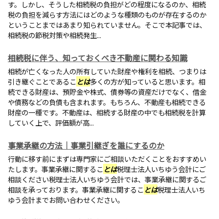
す。しかし、そうした相続税の負担がどの程度になるのか、相続
税の負担を減らす方法にはどのような種類のものが存在するのか
ということまではあまり知られていません。そこで本記事では、
相続税の節税対策や相続発生...
相続税に伴う、知っておくべき不動産に関わる知識
相続が亡くなった人の所有していた財産や権利を相続、つまりは
引き継ぐことであるこ
とは
多くの方が知っていると思います。相
続できる財産は、預貯金や株式、債券等の資産だけでなく、借金
や債務などの負債も含まれます。もちろん、不動産も相続できる
財産の一種です。不動産は、相続する財産の中でも相続税を計算
していく上で、評価額が高...
事業承継の方法｜事業引継ぎを誰にするのか
行動に移す前にまずは専門家にご相談いただくことをおすすめい
たします。事業承継に関するこ
とは
税理士法人いちゆう会計にご
相談ください税理士法人いちゆう会計では、事業承継に関するご
相談を承っております。事業承継に関するこ
とは
税理士法人いち
ゆう会計までお問い合わせください。