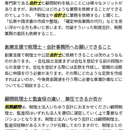
専門家である
会計士
と顧問契約を結ぶことには様々なメリットが
ありますが、具体的にはどのような業務を依頼することができる
のでしょうか。「税理士や
会計士
に業務を依頼する」と聞くと、
「伝票や請求書の作成や整理」「確定申告業務の代行」などを思
い浮かべる方も多いと思います。勿論そういった制度会計、税務
業務の委託も依頼すること...
創業支援で税理士・会計事務所へお願いできること
創業支援で税理士や公認
会計士
に依頼できることは次のようなも
のがあります。 ・会社設立支援まずは会社を登記する前の段階か
らの支援です。会社を登記する際には定款を作成し、管轄の法務
局に申請を行う必要があります。その際にどのような定款を作成
すればよいのか、今後資金調達を行う際に必要な事業計画などに
ついてもご相談すること...
顧問税理士と監査役の違い 兼任できるか否か
税務顧問
は、税理士法人いちゆう会計におまかせください顧問税
理士、監査役はいずれも法人を適切に運営していく上で重要なポ
ジションとなります。税理士法人いちゆう会計には顧問税理士、
監査役経験があるスタッフが在籍しておりますので、税理士との