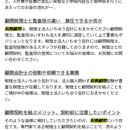
ど、人件費や経費の支払い実態など申告内容など税申告を行うに
あたってのお金の流れが一...
顧問税理士と監査役の違い 兼任できるか否か
税務顧問
は、税理士法人いちゆう会計におまかせください顧問税
理士、監査役はいずれも法人を適切に運営していく上で重要なポ
ジションとなります。税理士法人いちゆう会計には顧問税理士、
監査役経験があるスタッフが在籍しておりますので、税理士との
顧問契約、監査役の登用についてお悩みの皆様は、お気軽にお問
い合わせください。
顧問会計士の役割や依頼できる業務
税理士法人いちゆう会計では、法人個人問わず
税務顧問
経験が豊
富な税理士が在籍しております。税理士と顧問契約を結ぶことを
ご検討中の皆様は、税理士法人いちゆう会計におまかせくださ
い。
顧問契約を結ぶメリット、契約前に注意したいポイント
そのような皆様に検討していただきたいのが、
税務顧問
という存
在です。専門家である税理士と顧問契約を結ぶことで、次のよう