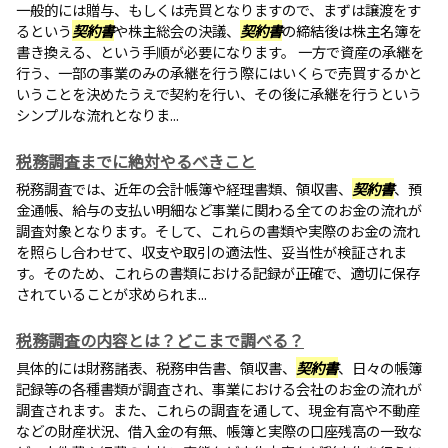
一般的には贈与、もしくは売買となりますので、まずは譲渡をす
るという
契約書
や株主総会の決議、
契約書
の締結後は株主名簿を
書き換える、という手順が必要になります。 一方で資産の承継を
行う、一部の事業のみの承継を行う際にはいくらで売買するかと
いうことを決めたうえで契約を行い、その後に承継を行うという
シンプルな流れとなりま...
税務調査までに絶対やるべきこと
税務調査では、近年の会計帳簿や経理書類、領収書、
契約書
、預
金通帳、給与の支払い明細など事業に関わる全てのお金の流れが
調査対象となります。そして、これらの書類や実際のお金の流れ
を照らし合わせて、収支や取引の適法性、妥当性が検証されま
す。そのため、これらの書類における記録が正確で、適切に保存
されていることが求められま...
税務調査の内容とは？どこまで調べる？
具体的には財務諸表、税務申告書、領収書、
契約書
、日々の帳簿
記録等の各種書類が調査され、事業における会社のお金の流れが
調査されます。また、これらの調査を通して、現金有高や不動産
などの財産状況、借入金の有無、帳簿と実際の口座残高の一致な