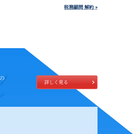
税務顧問 解約 »
の
詳しく見る