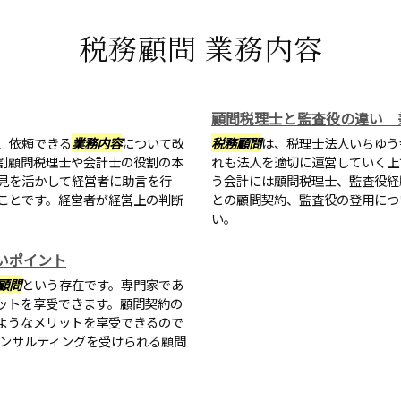
税務顧問 業務内容
顧問税理士と監査役の違い 
、依頼できる
業務内容
について改
税務顧問
は、税理士法人いちゆう
割顧問税理士や会計士の役割の本
れも法人を適切に運営していく上
見を活かして経営者に助言を行
う会計には顧問税理士、監査役経
ことです。経営者が経営上の判断
との顧問契約、監査役の登用につ
い。
いポイント
顧問
という存在です。専門家であ
ットを享受できます。顧問契約の
ようなメリットを享受できるので
コンサルティングを受けられる顧問