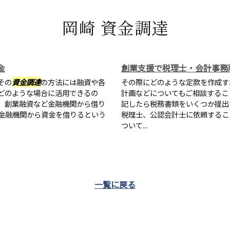
岡崎 資金調達
金
創業支援で税理士・会計事務
その
資金調達
の方法には融資や各
その際にどのような定款を作成す
どのような場合に活用できるの
計画などについてもご相談するこ
。創業融資など金融機関から借り
記したら税務書類をいくつか提出
金融機関から資金を借りるという
税理士、公認会計士に依頼するこ
ついて...
一覧に戻る