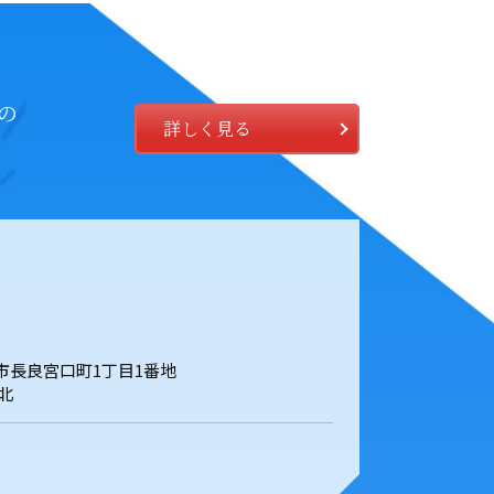
の
詳しく見る
岐阜市長良宮口町1丁目1番地
北