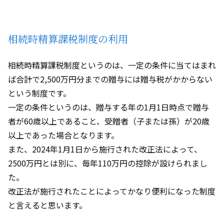
相続時精算課税制度の利用
相続時精算課税制度というのは、一定の条件に当てはまれ
ば合計で
2,500
万円分までの贈与には贈与税がかからない
という制度です。
一定の条件というのは、贈与する年の
1
月
1
日時点で贈与
者が
60
歳以上であること、受贈者（子または孫）が
20
歳
以上であった場合となります。
また、
2024
年
1
月
1
日から施行された改正法によって、
2500
万円とは別に、毎年
110
万円の控除が設けられまし
た。
改正法が施行されたことによってかなり便利になった制度
と言えると思います。