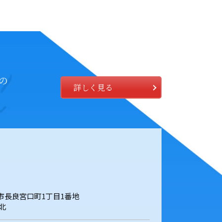
の
詳しく見る
岐阜市長良宮口町1丁目1番地
北