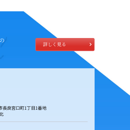
の
詳しく見る
岐阜市長良宮口町1丁目1番地
北